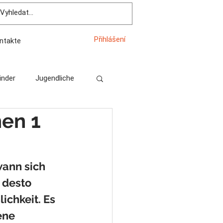
Přihlášení
ntakte
inder
Jugendliche
hen 1
wann sich 
 desto 
ichkeit. Es 
ene 