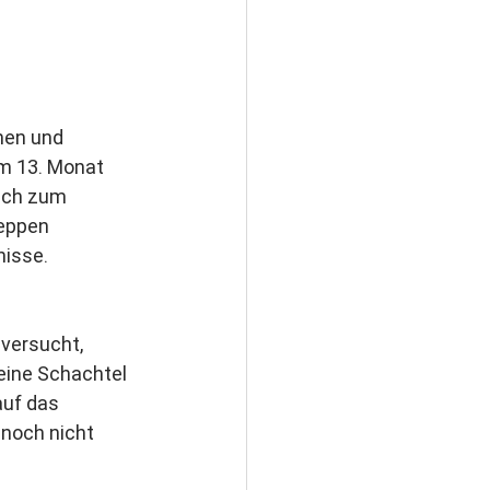
men und 
Im 13. Monat 
sich zum 
reppen 
nisse.
 versucht, 
eine Schachtel 
auf das 
noch nicht 