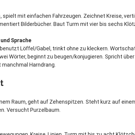
 spielt mit einfachen Fahrzeugen. Zeichnet Kreise, vertik
ntiert Bilderbücher. Baut Turm mit vier bis sechs Klö
 und Sprache
 benutzt Löffel/Gabel, trinkt ohne zu kleckern. Wortscha
wei Wörter, beginnt zu beugen/konjugieren. Spricht über 
et manchmal Harndrang.
t
inem Raum, geht auf Zehenspitzen. Steht kurz auf einem 
gen. Versucht Purzelbaum.
tbewegungen, Kreise, Linien. Turm mit bis zu acht Klötzch