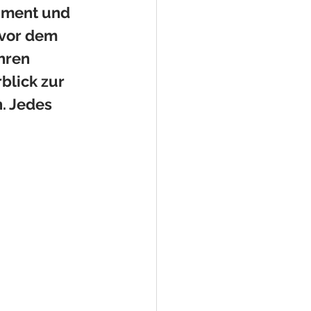
ament und 
 vor dem 
hren 
blick zur 
. Jedes 