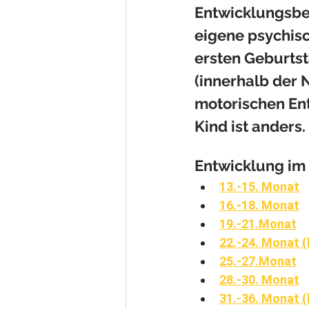
Entwicklungsbe
eigene psychisc
ersten Geburtst
(innerhalb der 
motorischen Entw
Kind ist anders.
Entwicklung im 
13.-15. 
Monat
16.-18. 
Monat
19.-21.
Monat
22.-24. 
Monat (
25.-27.
Monat
28.-30.
 Monat
31.-36. Monat (