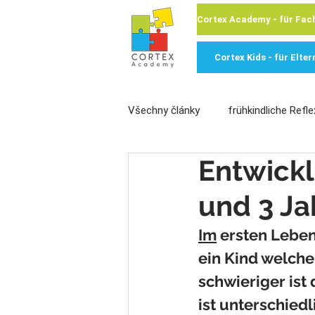
Cortex Kids - für Elter
Všechny články
frühkindliche Refle
Entwickl
Veröffentlichte Artikel
und 3 Ja
Im
 ersten Leben
ein Kind welche 
schwieriger ist 
ist unterschied