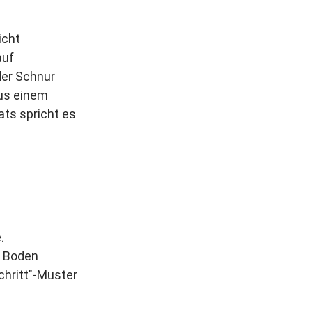
icht 
auf 
der Schnur 
aus einem 
ts spricht es 
. 
m Boden 
chritt"-Muster 