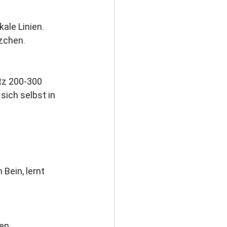
ale Linien. 
tzchen.
tz 200-300 
sich selbst in 
Bein, lernt 
en.