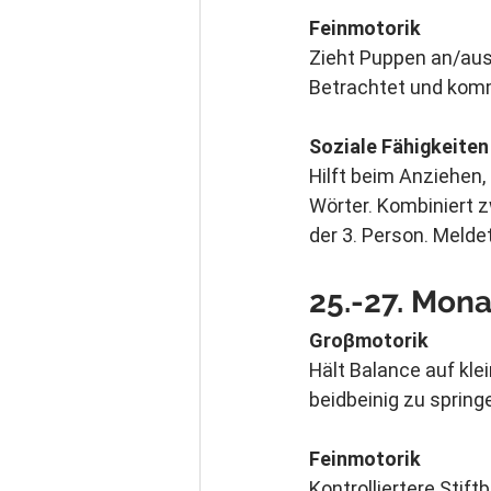
Feinmotorik
Zieht Puppen an/aus,
Betrachtet und komme
Soziale Fähigkeiten
Hilft beim Anziehen,
Wörter. Kombiniert z
der 3. Person. Meld
25.-27. 
Mona
Groβmotorik
Hält Balance auf kle
beidbeinig zu sprin
Feinmotorik
Kontrolliertere Stif