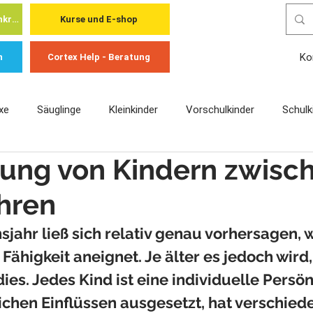
Cortex Academy - für Fachkräfte
Kurse und E-shop
Ko
n
Cortex Help - Beratung
xe
Säuglinge
Kleinkinder
Vorschulkinder
Schulk
ung von Kindern zwisc
hren
sjahr ließ sich relativ genau vorhersagen, 
Fähigkeit aneignet. Je älter es jedoch wird,
dies. Jedes Kind ist eine individuelle Persönl
lichen Einflüssen ausgesetzt, hat verschied