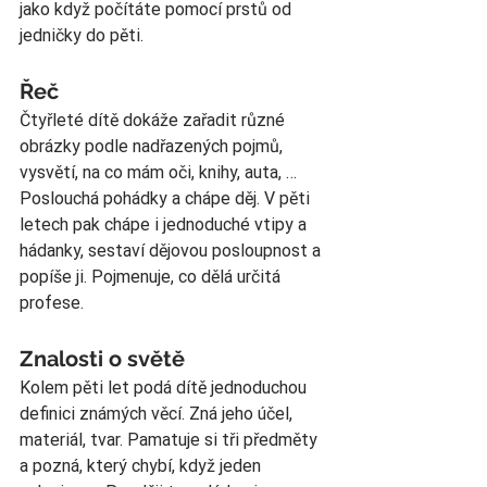
jako když počítáte pomocí prstů od 
jedničky do pěti.
Řeč
Čtyřleté dítě dokáže zařadit různé 
obrázky podle nadřazených pojmů, 
vysvětí, na co mám oči, knihy, auta, … 
Poslouchá pohádky a chápe děj. V pěti 
letech pak chápe i jednoduché vtipy a 
hádanky, sestaví dějovou posloupnost a 
popíše ji. Pojmenuje, co dělá určitá 
profese.
Znalosti o světě
Kolem pěti let podá dítě jednoduchou 
definici známých věcí. Zná jeho účel, 
materiál, tvar. Pamatuje si tři předměty 
a pozná, který chybí, když jeden 