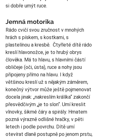
si dobře umýt ruce.
Jemná motorika
Rádo cvičí svou zručnost v mnohých 
hrách s pískem, s kostkami, s 
plastelínou a kresbě.  Čtyřleté dítě rádo 
kreslí hlavonožce, je to hrubý obrys 
člověka. Má to hlavu, s hlavními částí 
obličeje (oči, ústa), ruce a nohy jsou 
připojeny přímo na hlavu. I když 
většinou kreslí už s nějakým záměrem, 
konečný výtvor může ještě pojmenovat 
docela jinak: „nakreslím králíka“ zakončí 
přesvědčivým „je to slon“. Umí kreslit 
vlnovky, šikmé čáry a spirály. Hmatem 
pozná výrazně odlišné hračky, v pěti 
letech i podle povrchu. Dítě umí 
otevírat dlaně postupně po jenom prstu, 