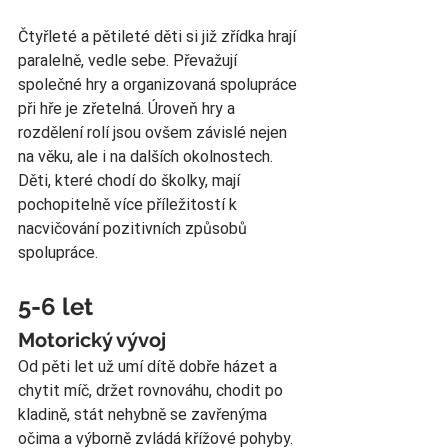
Čtyřleté a pětileté děti si již zřídka hrají 
paralelně, vedle sebe. Převažují 
společné hry a organizovaná spolupráce 
při hře je zřetelná. Úroveň hry a 
rozdělení rolí jsou ovšem závislé nejen 
na věku, ale i na dalších okolnostech. 
Děti, které chodí do školky, mají 
pochopitelně více příležitostí k 
nacvičování pozitivních způsobů 
spolupráce.  
5-6 let
Motorický vývoj
Od pěti let už umí dítě dobře házet a 
chytit míč, držet rovnováhu, chodit po 
kladině, stát nehybně se zavřenýma 
očima a výborně zvládá křížové pohyby. 