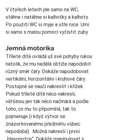
V čtyřech letech jde samo na WC, 
stáhne i natáhne si kalhotky a kalhoty. 
Po použití WC si myje a utře ruce. Umí 
si samo s malou pomocí vyčistit zuby.
Jemná motorika
Tříleté dítě ovládá už své pohyby rukou 
natolik, že mu nedělá obtíže napodobit 
různý směr čáry. Dokáže napodobovat 
vertikální, horizontální i kruhové čáry. 
Postupně se naučí nakreslit i křížek. 
Pokud tříleté dítě něco nakreslí, 
většinou jen tak něco načmárá a podle 
toho, co mu to připomíná, tak to 
pojmenuje (i když výtvor se 
znázorňovanému předmětu vůbec 
nepodobá).  Možná nakreslí i první 
„hlavonožce“. Dokáže manipulovat s 