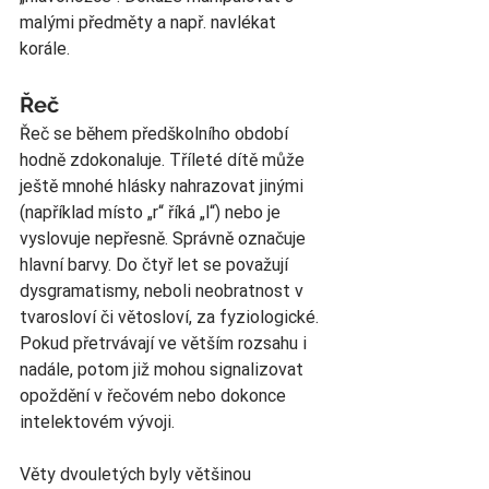
malými předměty a např. navlékat 
korále.
Řeč
Řeč se během předškolního období 
hodně zdokonaluje. Tříleté dítě může 
ještě mnohé hlásky nahrazovat jinými 
(například místo „r“ říká „l“) nebo je 
vyslovuje nepřesně. Správně označuje 
hlavní barvy. Do čtyř let se považují 
dysgramatismy, neboli neobratnost v 
tvarosloví či větosloví, za fyziologické. 
Pokud přetrvávají ve větším rozsahu i 
nadále, potom již mohou signalizovat 
opoždění v řečovém nebo dokonce 
intelektovém vývoji.
Věty dvouletých byly většinou 