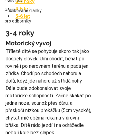
Puberťáci
3-4 roky
4-5 let
Publikované články
5-6 let
pro odborníky
3-4 roky
Motorický vývoj
Tříleté dítě se pohybuje skoro tak jako 
dospělý člověk. Umí chodit, běhat po 
rovině i po nerovném terénu a padá jen 
zřídka. Chodí po schodech nahoru a 
dolů, když jde nahoru už střídá nohy. 
Dále bude zdokonalovat svoje 
motorické schopnosti. Začne skákat po 
jedné noze, sounož přes čáru, a 
přeskočí nízkou překážku (5cm vysoké), 
chytat míč oběma rukama v úrovni 
bříška. Dítě rádo jezdí i na odrážedle 
neboli kole bez šlapek.  