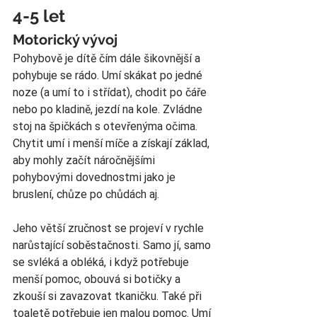
4-5 let
Motorický vývoj
Pohybově je dítě čím dále šikovnější a 
pohybuje se rádo. Umí skákat po jedné 
noze (a umí to i střídat), chodit po čáře 
nebo po kladině, jezdí na kole. Zvládne 
stoj na špičkách s otevřenýma očima. 
Chytit umí i menší míče a získají základ, 
aby mohly začít náročnějšími 
pohybovými dovednostmi jako je 
bruslení, chůze po chůdách aj.  
Jeho větší zručnost se projeví v rychle 
narůstající soběstačnosti. Samo jí, samo 
se svléká a obléká, i když potřebuje 
menší pomoc, obouvá si botičky a 
zkouší si zavazovat tkaničku. Také při 
toaletě potřebuje jen malou pomoc. Umí 