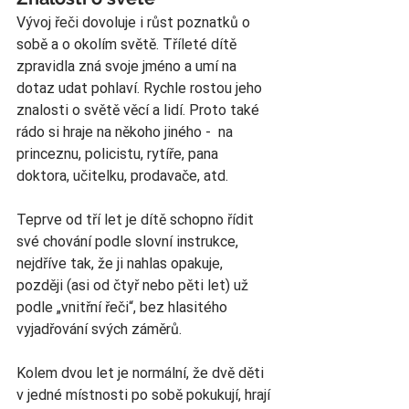
Vývoj řeči dovoluje i růst poznatků o 
sobě a o okolím světě. Tříleté dítě 
zpravidla zná svoje jméno a umí na 
dotaz udat pohlaví. Rychle rostou jeho 
znalosti o světě věcí a lidí. Proto také 
rádo si hraje na někoho jiného -  na 
princeznu, policistu, rytíře, pana 
doktora, učitelku, prodavače, atd.
Teprve od tří let je dítě schopno řídit 
své chování podle slovní instrukce, 
nejdříve tak, že ji nahlas opakuje, 
později (asi od čtyř nebo pěti let) už 
podle „vnitřní řeči“, bez hlasitého 
vyjadřování svých záměrů.
Kolem dvou let je normální, že dvě děti 
v jedné místnosti po sobě pokukují, hrají 