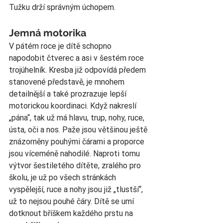
Tužku drží správným úchopem.
Jemná motorika
V pátém roce je dítě schopno 
napodobit čtverec a asi v šestém roce 
trojúhelník. Kresba již odpovídá předem 
stanovené představě, je mnohem 
detailnější a také prozrazuje lepší 
motorickou koordinaci. Když nakreslí 
„pána“, tak už má hlavu, trup, nohy, ruce, 
ústa, oči a nos. Paže jsou většinou ještě 
znázorněny pouhými čárami a proporce 
jsou víceméně nahodilé. Naproti tomu 
výtvor šestiletého dítěte, zralého pro 
školu, je už po všech stránkách 
vyspělejší, ruce a nohy jsou již „tlustší“, 
už to nejsou pouhé čáry. Dítě se umí 
dotknout bříškem každého prstu na 