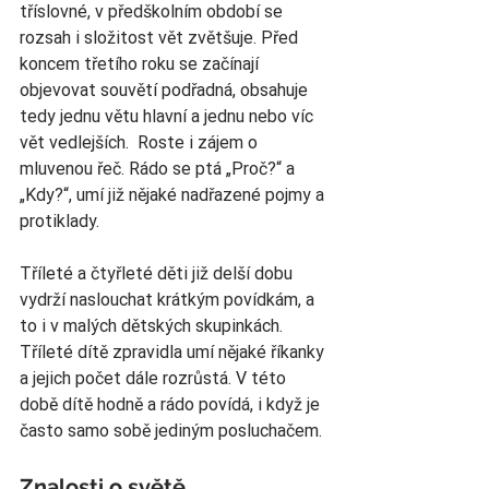
tříslovné, v předškolním období se 
rozsah i složitost vět zvětšuje. Před 
koncem třetího roku se začínají 
objevovat souvětí podřadná, obsahuje 
tedy jednu větu hlavní a jednu nebo víc 
vět vedlejších.  Roste i zájem o 
mluvenou řeč. Rádo se ptá „Proč?“ a 
„Kdy?“, umí již nějaké nadřazené pojmy a 
protiklady.
Tříleté a čtyřleté děti již delší dobu 
vydrží naslouchat krátkým povídkám, a 
to i v malých dětských skupinkách. 
Tříleté dítě zpravidla umí nějaké říkanky 
a jejich počet dále rozrůstá. V této 
době dítě hodně a rádo povídá, i když je 
často samo sobě jediným posluchačem. 
Znalosti o světě