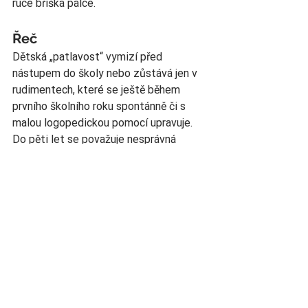
ruce bříška palce.
Řeč
Dětská „patlavost“ vymizí před 
nástupem do školy nebo zůstává jen v 
rudimentech, které se ještě během 
prvního školního roku spontánně či s 
malou logopedickou pomocí upravuje. 
Do pěti let se považuje nesprávná 
výslovnost hlásek (dyslálie) za 
fyziologickou, tedy za normální, od pěti 
do sedmi let za prodlouženou 
fyziologickou (širší norma), po sedmém 
roce je již málo pravděpodobné, že se 
výslovnost upraví spontánně.  
Pětileté dítě již umí zpaměti kratší 
texty, tvoří nadřazené pojmy, protiklady 
a těsně před šestým rokem věku zvládá 