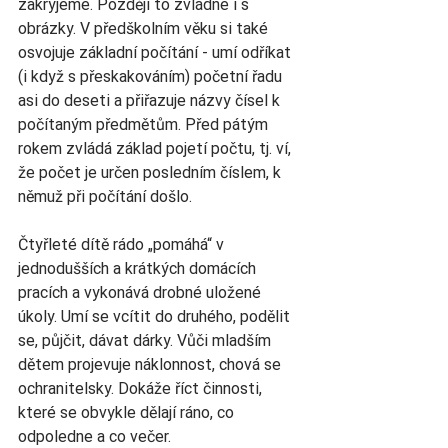
zakryjeme. Později to zvládne i s 
obrázky. V předškolním věku si také 
osvojuje základní počítání - umí odříkat 
(i když s přeskakováním) početní řadu 
asi do deseti a přiřazuje názvy čísel k 
počítaným předmětům. Před pátým 
rokem zvládá základ pojetí počtu, tj. ví, 
že počet je určen posledním číslem, k 
němuž při počítání došlo.
Čtyřleté dítě rádo „pomáhá“ v 
jednodušších a krátkých domácích 
pracích a vykonává drobné uložené 
úkoly. Umí se vcítit do druhého, podělit 
se, půjčit, dávat dárky. Vůči mladším 
dětem projevuje náklonnost, chová se 
ochranitelsky. Dokáže říct činnosti, 
které se obvykle dělají ráno, co 
odpoledne a co večer.