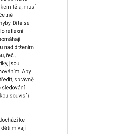
tkem těla, musí 
četně  
hyby. Dítě se 
o reflexní 
pomáhají 
lu nad držením 
, řeči, 
ky, jsou 
hováním. Aby 
ředit, správně 
 sledování 
ou souvisí i 
dochází ke 
ěti mívají 