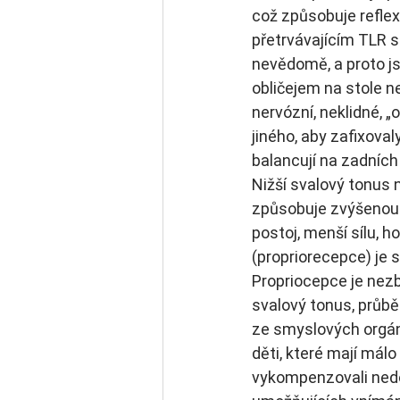
což způsobuje reflexi
přetrvávajícím TLR se
nevědomě, a proto jso
obličejem na stole ne
nervózní, neklidné, „
jiného, aby zafixoval
balancují na zadních 
Nižší svalový tonus 
způsobuje zvýšenou pr
postoj, menší sílu, 
(propriorecepce) je 
Propriocepce je nezb
svalový tonus, průbě
ze smyslových orgánů
děti, které mají málo
vykompenzovali nedos