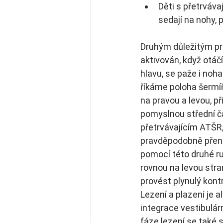
Děti s přetrváva
sedají na nohy, 
Druhým důležitým p
aktivován, když otáč
hlavu, se paže i noh
říkáme poloha šermíř
na pravou a levou, p
pomyslnou střední čár
přetrvávajícím ATŠR, 
pravděpodobně přenes
pomocí této druhé ru
rovnou na levou stra
provést plynulý kontr
Lezení a plazení je a
integrace vestibulá
fáze lezení se také 