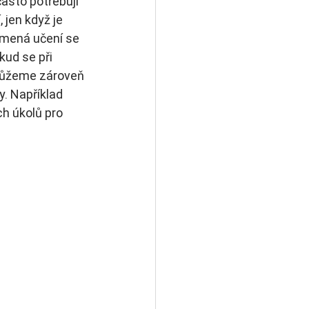
asto potřebují 
 jen když je 
amená učení se 
ud se při 
můžeme zároveň 
. Například 
h úkolů pro 