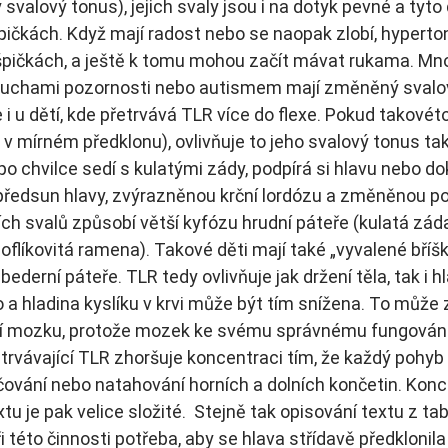
valový tonus), jejich svaly jsou i na dotyk pevné a tyto 
pičkách. Když mají radost nebo se naopak zlobí, hyperto
o špičkách, a ještě k tomu mohou začít mávat rukama. Mnoh
ruchami pozornosti nebo autismem mají změněný svalový
i u dětí, kde přetrvává TLR více do flexe. Pokud takovéto 
v mírném předklonu), ovlivňuje to jeho svalový tonus tak,
po chvilce sedí s kulatými zády, podpírá si hlavu nebo do
ředsun hlavy, zvýrazněnou krční lordózu a změněnou po
ch svalů způsobí větší kyfózu hrudní páteře (kulatá zád
oflíkovitá ramena). Takové děti mají také „vyvalené bříšk
bederní páteře. TLR tedy ovlivňuje jak držení těla, tak i h
 a hladina kyslíku v krvi může být tím snížena. To může
í mozku, protože mozek ke svému správnému fungování
etrvávající TLR zhoršuje koncentraci tím, že každý pohyb 
ování nebo natahování horních a dolních končetin. Konc
tu je pak velice složité.  Stejně tak opisování textu z tab
i této činnosti potřeba, aby se hlava střídavě předklonila 