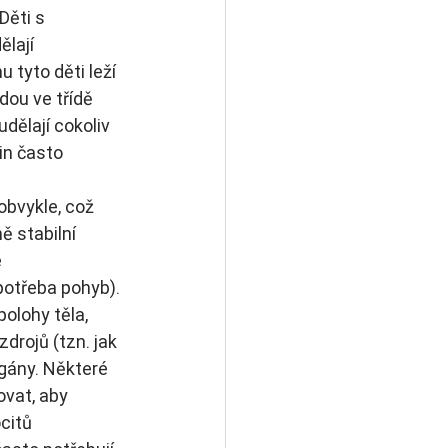
Děti s 
lají 
 tyto děti leží 
dou ve třídě 
dělají cokoliv 
in často 
obvykle, což 
ě stabilní 
 
otřeba pohyb). 
olohy těla, 
drojů (tzn. jak 
rgány. Některé 
ovat, aby 
citů 