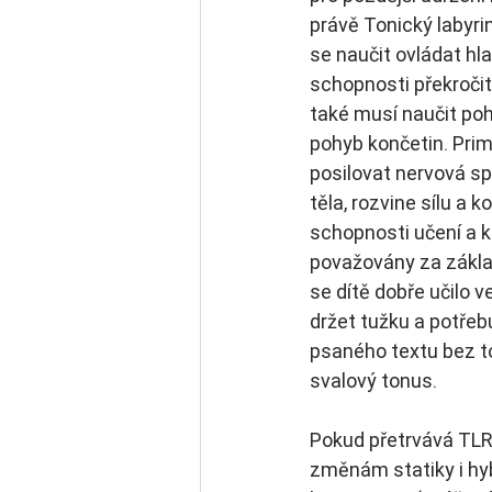
právě Tonický labyri
se naučit ovládat hla
schopnosti překročit 
také musí naučit poh
pohyb končetin. Prim
posilovat nervová s
těla, rozvine sílu a k
schopnosti učení a k
považovány za zákla
se dítě dobře učilo v
držet tužku a potřeb
psaného textu bez to
svalový tonus. 
Pokud přetrvává TLR,
změnám statiky i hyb