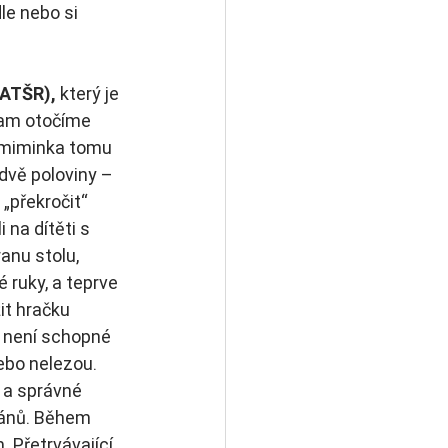
le nebo si 
(ATŠR), 
který je 
kam otočíme 
u miminka tomu 
dvě poloviny – 
„překročit“ 
 na dítěti s 
anu stolu, 
 ruky, a teprve 
it hračku 
u není schopné 
ebo nelezou. 
o a správné 
gánů. Během 
 Přetrvávající 