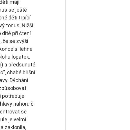
děti mají 
nus se ještě 
é děti trpící 
 tonus. Nižší 
dítě při čtení 
 že se zvýší 
konce si lehne 
lohu lopatek. 
a) a předsunuté 
o“, chabé břišní 
lavy. Dýchání 
 způsobovat 
 potřebuje 
hlavy nahoru či 
entrovat se 
ule je velmi 
a zaklonila, 