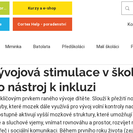
Cortex Academy - pro odborníky
Kurzy a e-shop
Ko
e
Cortex Help - poradenství
Miminka
Batolata
Předškoláci
Malí školáci
P
vojová stimulace v ško
níky
o nástroj k inkluzi
 klíčovým prvkem raného vývoje dítěte. Slouží k přežití 
yby, které mozek dále využívá pro vývoj volní kontroly nad
stupně aktivují vyšší mozkové struktury, které umožňují d
a sluchové vjemy, vnímat rovnováhu a prostor, rozvíjet 
 řeč i sociální komunikaci. Během prvního roku života (ze