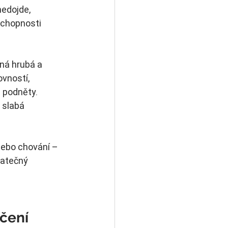
edojde, 
schopnosti 
ná hrubá a 
vností, 
 podněty. 
 slabá 
nebo chování – 
tatečný 
učení