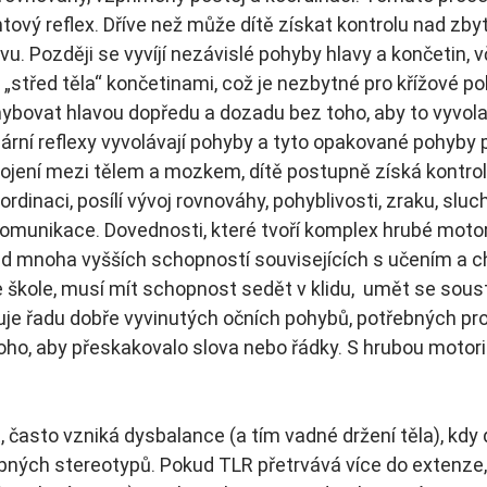
ntový reflex. Dříve než může dítě získat kontrolu nad zby
vu. Později se vyvíjí nezávislé pohyby hlavy a končetin, v
„střed těla“ končetinami, což je nezbytné pro křížové po
ybovat hlavou dopředu a dozadu bez toho, aby to vyvolal
ární reflexy vyvolávají pohyby a tyto opakované pohyby 
pojení mezi tělem a mozkem, dítě postupně získá kontro
oordinaci, posílí vývoj rovnováhy, pohyblivosti, zraku, sluchu
omunikace. Dovednosti, které tvoří komplex hrubé motori
d mnoha vyšších schopností souvisejících s učením a c
e škole, musí mít schopnost sedět v klidu,  umět se soust
uje řadu dobře vyvinutých očních pohybů, potřebných pro
ho, aby přeskakovalo slova nebo řádky. S hrubou motorik
 často vzniká dysbalance (a tím vadné držení těla), kdy 
ných stereotypů. Pokud TLR přetrvává více do extenze, d