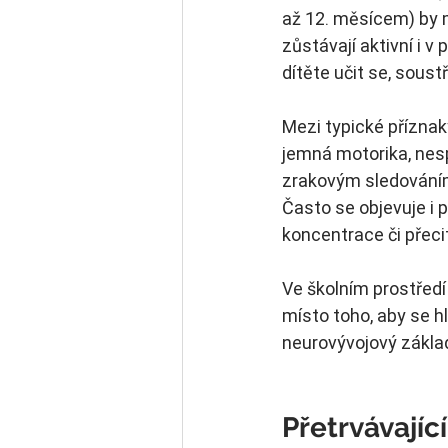
až 12. měsícem) by m
zůstávají aktivní i 
dítěte učit se, soust
Mezi typické příznak
jemná motorika, nesp
zrakovým sledováním,
Často se objevuje i 
koncentrace či přeci
Ve školním prostředí
místo toho, aby se hl
neurovývojový základ
Přetrvávající