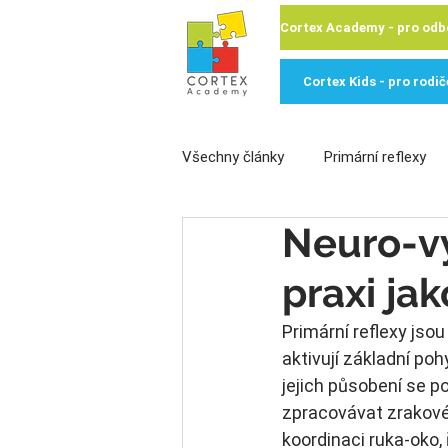
Cortex Kids - pro rodič
Všechny články
Primární reflexy
Neuro-vý
Publikované články
pro odbor
praxi jak
Primární reflexy jsou
aktivují základní poh
jejich působení se po
zpracovávat zrakové 
koordinaci ruka-oko,