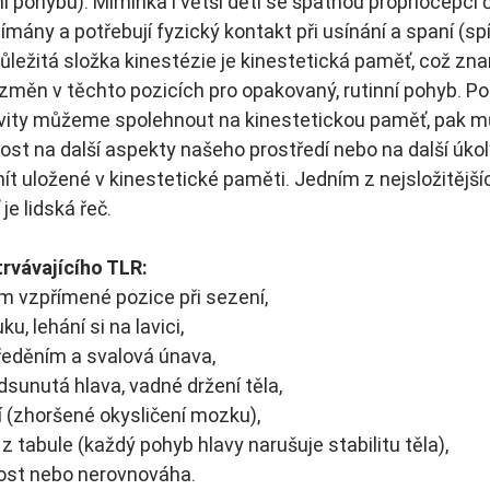
 pohybu). Miminka i větší děti se špatnou propriocepcí č
ímány a potřebují fyzický kontakt při usínání a spaní (spí,
Důležitá složka kinestézie je kinestetická paměť, což zn
měn v těchto pozicích pro opakovaný, rutinní pohyb. Pok
tivity můžeme spolehnout na kinestetickou paměť, pak 
st na další aspekty našeho prostředí nebo na další úkoly
t uložené v kinestetické paměti. Jedním z nejsložitějšíc
e lidská řeč.
trvávajícího TLR:
ím vzpřímené pozice při sezení,
ku, lehání si na lavici,
ředěním a svalová únava,
dsunutá hlava, vadné držení těla,
 (zhoršené okysličení mozku),
z tabule (každý pohyb hlavy narušuje stabilitu těla),
ost nebo nerovnováha.