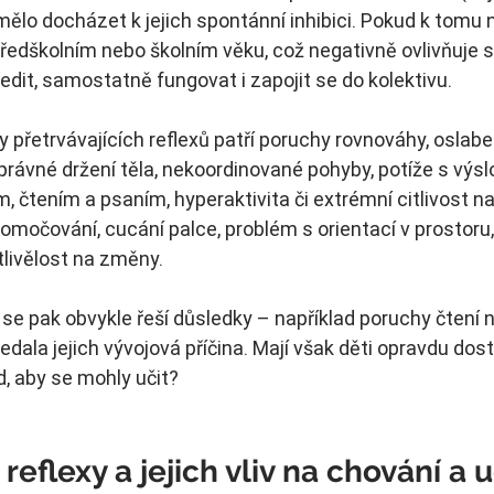
ělo docházet k jejich spontánní inhibici. Pokud k tomu n
v předškolním nebo školním věku, což negativně ovlivňuje 
ředit, samostatně fungovat i zapojit se do kolektivu.
y přetrvávajících reflexů patří poruchy rovnováhy, oslabe
rávné držení těla, nekoordinované pohyby, potíže s výslo
 čtením a psaním, hyperaktivita či extrémní citlivost na
pomočování, cucání palce, problém s orientací v prostoru,
tlivělost na změny.
 se pak obvykle řeší důsledky – například poruchy čtení 
edala jejich vývojová příčina. Mají však děti opravdu dos
, aby se mohly učit?
 reflexy a jejich vliv na chování a 