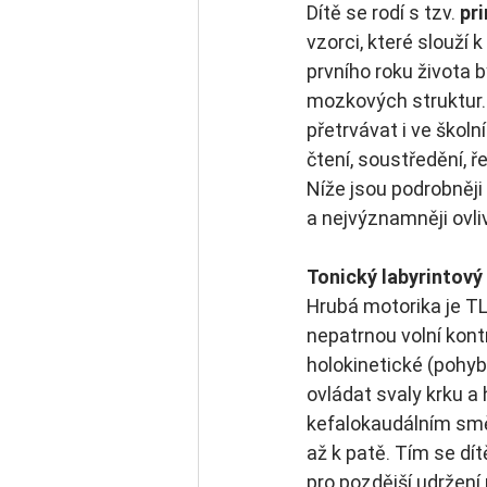
Dítě se rodí s tzv. 
pri
vzorci, které slouží 
prvního roku života 
mozkových struktur.
přetrvávat i ve škol
čtení, soustředění, ře
Níže jsou podrobněji p
a nejvýznamněji ovliv
Tonický labyrintový 
Hrubá motorika je TL
nepatrnou volní kont
holokinetické (pohyb
ovládat svaly krku a
kefalokaudálním směru
až k patě. Tím se dí
pro pozdější udržen