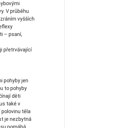
hybovými 
vy. V průběhu 
 zráním vyšších 
flexy 
i – psaní, 
i přetrvávající 
i pohyby jen 
ou to pohyby 
nají děti 
us také v 
 polovinu těla 
st je nezbytná 
cesu pomáhá 