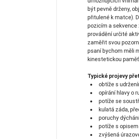
umožňujících vnímání
být pevně drženy, obj
přitulené k matce). 
pozicím a sekvence z
provádění určité ak
zaměřit svou pozorno
psaní bychom měli mí
kinestetickou paměť j
Typické projevy pře
obtíže s udržen
opírání hlavy o ru
potíže se soust
kulatá záda, pře
poruchy dýchání
potíže s opisem 
zvýšená úrazov