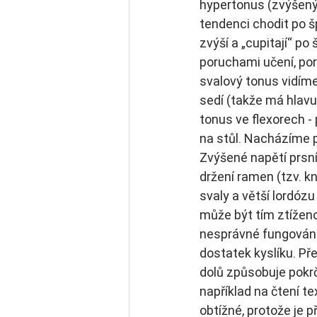
hypertonus (zvýšený s
tendenci chodit po š
zvýší a „cupitají“ p
poruchami učení, po
svalový tonus vidíme 
sedí (takže má hlavu 
tonus ve flexorech - 
na stůl. Nacházíme p
Zvýšené napětí prsní
držení ramen (tzv. kn
svaly a větší lordózu 
může být tím ztíženo
nesprávné fungován
dostatek kyslíku. Př
dolů způsobuje pokrč
například na čtení tex
obtížné, protože je př