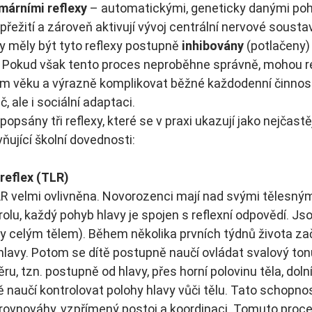
márními reflexy
 – automatickými, geneticky danými po
k přežití a zároveň aktivují vývoj centrální nervové sousta
by měly být tyto reflexy postupně 
inhibovány
 (potlačeny)
 Pokud však tento proces neproběhne správně, mohou re
ním věku a výrazně komplikovat běžné každodenní činnost
č, ale i sociální adaptaci.
opsány tři reflexy, které se v praxi ukazují jako nejčastěj
ňující školní dovednosti:
reflex (TLR)
R velmi ovlivněna. Novorozenci mají nad svými tělesným
rolu, každý pohyb hlavy je spojen s reflexní odpovědí. Js
y celým tělem). Během několika prvních týdnů života začí
 hlavy. Potom se dítě postupně naučí ovládat svalový ton
, tzn. postupně od hlavy, přes horní polovinu těla, dolní
tě naučí kontrolovat polohy hlavy vůči tělu. Tato schopno
í rovnováhy, vzpřímený postoj a koordinaci. Tomuto pro