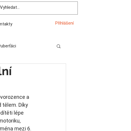
Přihlášení
ntakty
uberťáci
lní
novorozence a 
 tělem. Díky 
ítěti lépe 
motoriku, 
jména mezi 6. 