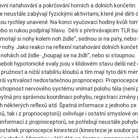
vní natahování a pokrčování horních a dolních končetin. 
 neustále zabývají fyzickými aktivitami, které jiné děti dě
u rychleji unavené. Na konci vyučovací hodiny kvůli tomu
bo si rukou podpírají hlavu.  Děti s přetrvávajícím TLR bu
omotají si nohy kolem noh židle“, sednou si na paty, nebo u
y nohy. Jako reakci na reflexní natahování dolních končet
nohách od židle- „houpají se na židli“, nebo si stoupnou.
neboli hypotonické svaly jsou v klidovém stavu delší než 
užnost a nižší stabilitu kloubů a tím mají tyto děti mén
horší vytrvalost nedostatečnou propriocepci. Propriocepce
schopnost nervového systému vnímat polohu těla (není p
ytná pro správnou koordinaci pohybu, registraci změny p
h některých reflexů atd. Špatná informace z jednoho ze z
, tak i z proprioceptorů) ovlivňuje i ostatní smyslové o
 informací z proprioceptorů, se potřebují neustále pohyb
tatek propriocepce kinestezií (kinestezie je soubor po