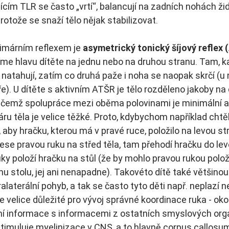
jícím TLR se často „vrtí“, balancují na zadních nohách žid
protože se snaží tělo nějak stabilizovat.
rimárním reflexem
je
 asymetrický tonický šíjový reflex 
íme hlavu dítěte na jednu nebo na druhou stranu. Tam, 
a natahují, zatím co druhá paže i noha se naopak skrčí (
e). U dítěte s aktivním ATŠR je tělo rozděleno jakoby na 
řičemž spolupráce mezi oběma polovinami je minimální a 
u těla je velice těžké. Proto, kdybychom například chtěli
aby hračku, kterou má v pravé ruce, položilo na levou str
e pravou ruku na střed těla, tam přehodí hračku do levé
ky položí hračku na stůl (že by mohlo pravou rukou polož
nu stolu, jej ani nenapadne). Takovéto dítě také většino
alaterální pohyb, a tak se často tyto děti např. neplazí n
le velice důležité pro vývoj správné koordinace ruka - ok
rní informace s informacemi z ostatních smyslových or
stimuluje myelinizace v CNS, a to hlavně corpus callosum.