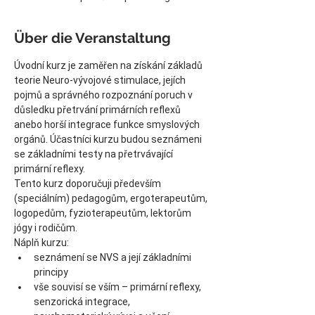
Über die Veranstaltung
Úvodní kurz je zaměřen na získání základů 
teorie Neuro-vývojové stimulace, jejích 
pojmů a správného rozpoznání poruch v 
důsledku přetrvání primárních reflexů 
anebo horší integrace funkce smyslových 
orgánů. Účastníci kurzu budou seznámeni 
se základními testy na přetrvávající 
primární reflexy.
Tento kurz doporučuji především 
(speciálním) pedagogům, ergoterapeutům, 
logopedům, fyzioterapeutům, lektorům 
jógy i rodičům.
Náplň kurzu:
seznámení se NVS a její základními 
principy
vše souvisí se vším – primární reflexy, 
senzorická integrace, 