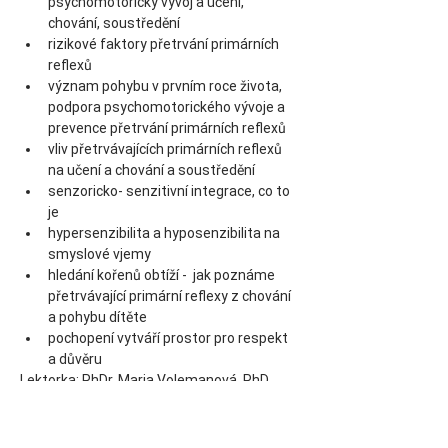
psychomotorický vývoj a učení, 
chování, soustředění
rizikové faktory přetrvání primárních 
reflexů
význam pohybu v prvním roce života, 
podpora psychomotorického vývoje a 
prevence přetrvání primárních reflexů
vliv přetrvávajících primárních reflexů 
na učení a chování a soustředění
senzoricko- senzitivní integrace, co to 
je
hypersenzibilita a hyposenzibilita na 
smyslové vjemy
hledání kořenů obtíží -  jak poznáme 
přetrvávající primární reflexy z chování 
a pohybu dítěte
pochopení vytváří prostor pro respekt 
a důvěru
Lektorka: PhDr. Marja Volemanová, PhD.
Cena : 5300 Kč (včetně DPH)