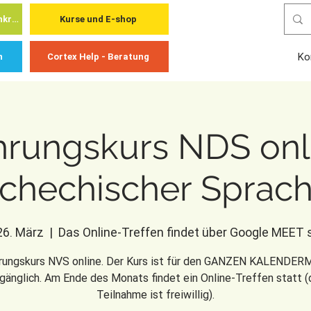
Cortex Academy - für Fachkräfte
Kurse und E-shop
Ko
n
Cortex Help - Beratung
hrungskurs NDS onli
schechischer Sprach
 26. März
  |  
Das Online-Treffen findet über Google MEET s
hrungskurs NVS online. Der Kurs ist für den GANZEN KALENDE
gänglich. Am Ende des Monats findet ein Online-Treffen statt (
Teilnahme ist freiwillig).