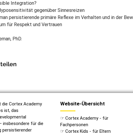
sible Integration?
Hyposensitivität gegenüber Sinnesreizen
man persistierende primäre Reflexe im Verhalten und in der Be
um für Respekt und Vertrauen
leman, PhD.
teilen
Website-Übersicht
st die Cortex Academy
es ist, das
evelopmental
☞ Cortex Academy - für
– insbesondere für die
Fachpersonen
ersistierender
☞ Cortex Kids - für Eltern