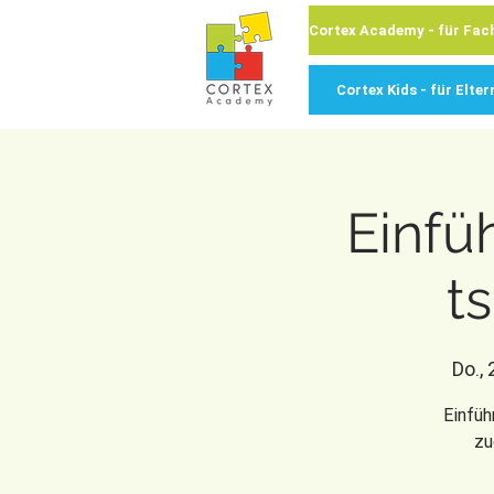
Cortex Kids - für Elter
Einfü
t
Do.,
Einfü
zu