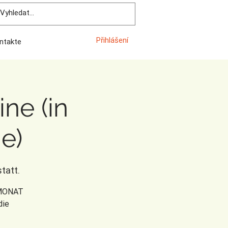
Přihlášení
ntakte
ne (in
e)
tatt.
RMONAT
die