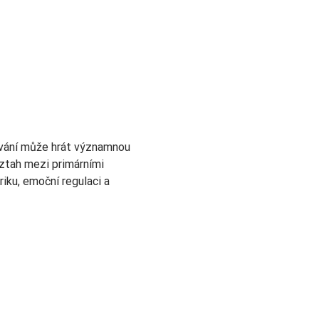
rvání může hrát významnou 
vztah mezi primárními 
riku, emoční regulaci a 