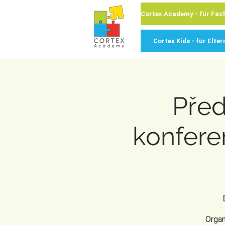
Cortex Kids - für Elter
Před
konfere
Organ