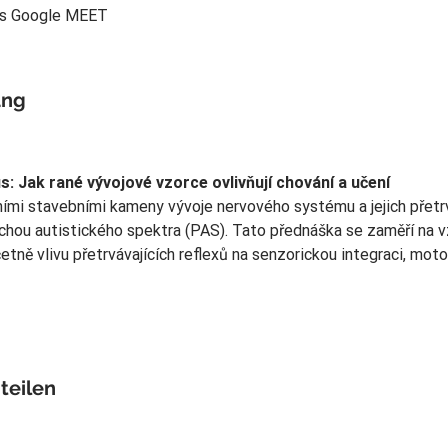
řes Google MEET
ung
s: Jak rané vývojové vzorce ovlivňují chování a učení
dními stavebními kameny vývoje nervového systému a jejich přet
ruchou autistického spektra (PAS). Tato přednáška se zaměří na 
etně vlivu přetrvávajících reflexů na senzorickou integraci, moto
teilen