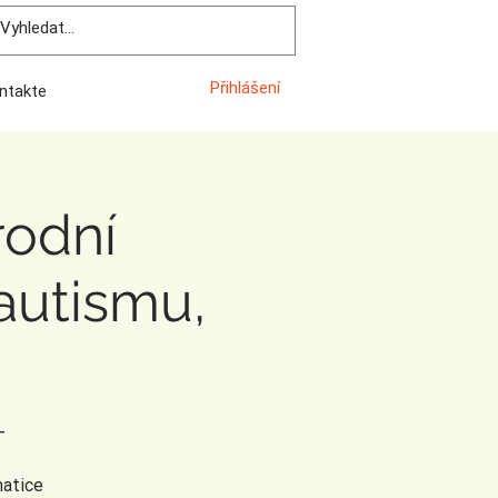
Přihlášení
ntakte
rodní
autismu,
T
matice