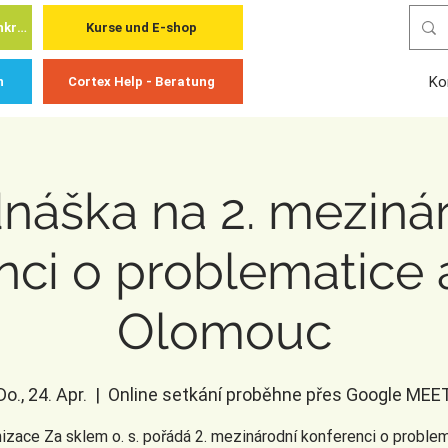
Cortex Academy - für Fachkräfte
Kurse und E-shop
Ko
n
Cortex Help - Beratung
náška na 2. meziná
nci o problematice 
Olomouc
Do., 24. Apr.
  |  
Online setkání proběhne přes Google MEE
izace Za sklem o. s. pořádá 2. mezinárodní konferenci o proble