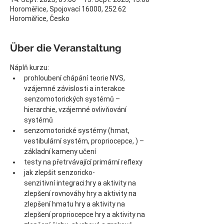
Horoměřice, Spojovací 16000, 252 62
Horoměřice, Česko
Über die Veranstaltung
Náplň kurzu:
prohloubení chápání teorie NVS, 
vzájemné závislosti a interakce 
senzomotorických systémů – 
hierarchie, vzájemné ovlivňování 
systémů
senzomotorické systémy (hmat, 
vestibulární systém, propriocepce, ) – 
základní kameny učení
testy na přetrvávající primární reflexy
jak zlepšit senzoricko-
senzitivní integraci:hry a aktivity na 
zlepšení rovnováhy hry a aktivity na 
zlepšení hmatu hry a aktivity na 
zlepšení propriocepce hry a aktivity na 