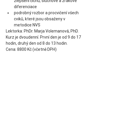
zlepšení čichu, sluchové a zrakové 
diferenciace 
podrobný rozbor a procvičení všech 
cviků, které jsou obsaženy v 
metodice NVS
Lektorka: PhDr. Marja Volemanová, PhD.
Kurz je dvoudenní. První den je od 9 do 17 
hodin, druhý den od 8 do 13 hodin.
Cena: 8800 Kč (včetně DPH)
Diese Veranstaltung teilen