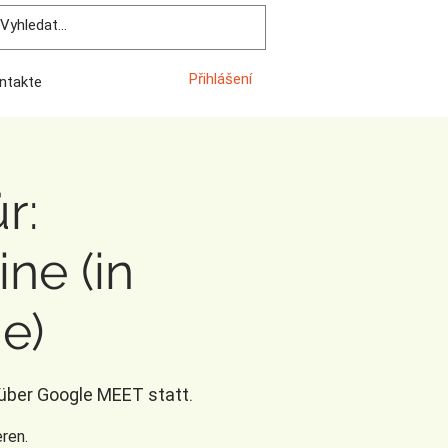
Přihlášení
ntakte
r:
ne (in
e)
 über Google MEET statt.
ren.