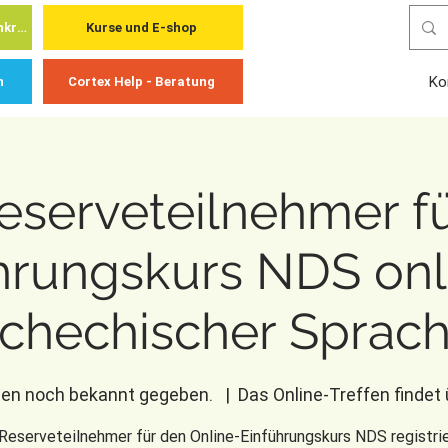
Cortex Academy - für Fachkräfte
Kurse und E-shop
Ko
n
Cortex Help - Beratung
eserveteilnehmer fü
hrungskurs NDS onli
schechischer Sprach
den noch bekannt gegeben.
  |  
Das Online-Treffen findet
 Reserveteilnehmer für den Online-Einführungskurs NDS registrie