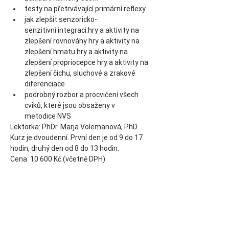
testy na přetrvávající primární reflexy
jak zlepšit senzoricko-
senzitivní integraci:hry a aktivity na 
zlepšení rovnováhy hry a aktivity na 
zlepšení hmatu hry a aktivity na 
zlepšení propriocepce hry a aktivity na 
zlepšení čichu, sluchové a zrakové 
diferenciace 
podrobný rozbor a procvičení všech 
cviků, které jsou obsaženy v 
metodice NVS
Lektorka: PhDr. Marja Volemanová, PhD.
Kurz je dvoudenní. První den je od 9 do 17 
hodin, druhý den od 8 do 13 hodin.
Cena: 10 600 Kč (včetně DPH)
Diese Veranstaltung teilen