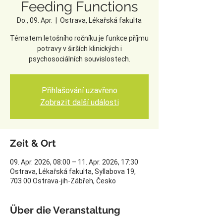
Feeding Functions
Do., 09. Apr.
  |  
Ostrava, Lékařská fakulta
Tématem letošního ročníku je funkce příjmu
potravy v širších klinických i
psychosociálních souvislostech.
Přihlašování uzavřeno
Zobrazit další události
Zeit & Ort
09. Apr. 2026, 08:00 – 11. Apr. 2026, 17:30
Ostrava, Lékařská fakulta, Syllabova 19,
703 00 Ostrava-jih-Zábřeh, Česko
Über die Veranstaltung