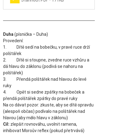
Stáhnout PDF • 171KB
Duha 
(písnička – Duha)
Provedení: 
1.           Dítě sedí na bobečku, v pravé ruce drží 
polštářek
2.           Dítě si stoupne, zvedne ruce vzhůru a 
dá hlavu do záklonu (podívá se nahoru na 
polštářek)
3.           Přendá polštářek nad hlavou do levé 
ruky
4.           Opět si sedne zpátky na bobeček a 
přendá polštářek zpátky do pravé ruky
Na co dávat pozor: zkuste, aby se dítě opravdu 
(alespoň občas) podívalo na polštářek nad 
hlavou (aby mělo hlavu v záklonu)
Cíl:
 zlepšit rovnováhu, uvolnit ramena, 
inhibovat Moroův reflex (pokud přetrvává)