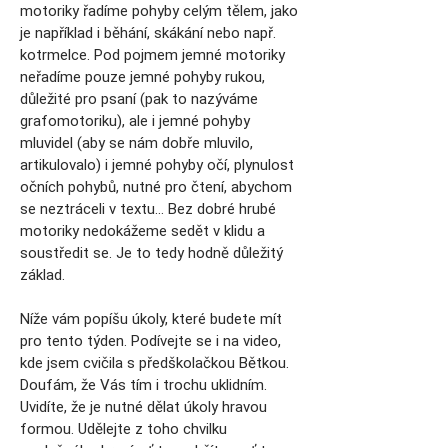
motoriky řadíme pohyby celým tělem, jako
je například i běhání, skákání nebo např.
kotrmelce. Pod pojmem jemné motoriky
neřadíme pouze jemné pohyby rukou,
důležité pro psaní (pak to nazýváme
grafomotoriku), ale i jemné pohyby
mluvidel (aby se nám dobře mluvilo,
artikulovalo) i jemné pohyby očí, plynulost
očních pohybů, nutné pro čtení, abychom
se neztráceli v textu… Bez dobré hrubé
motoriky nedokážeme sedět v klidu a
soustředit se. Je to tedy hodně důležitý
základ.
Níže vám popíšu úkoly, které budete mít
pro tento týden. Podívejte se i na video,
kde jsem cvičila s předškolačkou Bětkou.
Doufám, že Vás tím i trochu uklidním.
Uvidíte, že je nutné dělat úkoly hravou
formou. Udělejte z toho chvilku