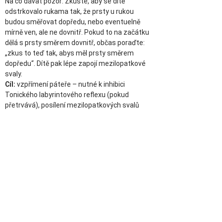
Na co dávat pozor: Zkuste, aby se dítě 
odstrkovalo rukama tak, že prsty u rukou 
budou směřovat dopředu, nebo eventuelně 
mírně ven, ale ne dovnitř. Pokud to na začátku 
dělá s prsty směrem dovnitř, občas poraďte: 
„zkus to teď tak, abys měl prsty směrem 
dopředu“. Dítě pak lépe zapojí mezilopatkové 
svaly.
Cíl:
 vzpřímení páteře – nutné k inhibici 
Tonického labyrintového reflexu (pokud 
přetrvává), posílení mezilopatkových svalů
Řadíme věci podle barev 
(písnička – Dělání, 
dělání)
1.           Vezmeme několik barevných papírů 
(červený, modrý, žlutý, zelený…)
2.           Dítě zkusí najít v domě hračky, nebo 
věci, které mají stejnou barvu a přiřadí věc k 
správnému papíru (pokud je ta věc velká, tak 