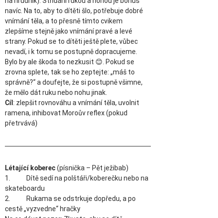
na hrudník). Střídání rukou a nohou je bonus 
navíc. Na to, aby to dítěti šlo, potřebuje dobré 
vnímání těla, a to přesně tímto cvikem 
zlepšíme stejně jako vnímání pravé a levé 
strany. Pokud se to dítěti ještě plete, vůbec 
nevadí, i k tomu se postupně dopracujeme. 
Bylo by ale škoda to nezkusit 😊. Pokud se 
zrovna splete, tak se ho zeptejte: „máš to 
správně?“ a doufejte, že si postupně všimne, 
že mělo dát ruku nebo nohu jinak.  
Cíl
: zlepšit rovnováhu a vnímání těla, uvolnit 
ramena, inhibovat Moroův reflex (pokud 
přetrvává)
Létající koberec 
(písnička – Pět ježibab)
1.           Dítě sedí na polštáři/koberečku nebo na 
skateboardu 
2.           Rukama se odstrkuje dopředu, a po 
cestě „vyzvedne“ hračky