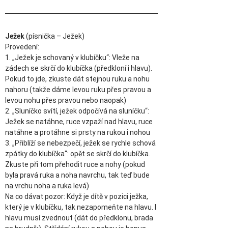
Ježek 
(písnička – Ježek)
Provedení: 
1. „Ježek je schovaný v klubíčku“: Vleže na 
zádech se skrčí do klubíčka (předkloní i hlavu). 
Pokud to jde, zkuste dát stejnou ruku a nohu 
nahoru (takže dáme levou ruku přes pravou a 
levou nohu přes pravou nebo naopak)
2. „Sluníčko svítí, ježek odpočívá na sluníčku“: 
Ježek se natáhne, ruce vzpaží nad hlavu, ruce 
natáhne a protáhne si prsty na rukou i nohou 
3. „Přiblíží se nebezpečí, ježek se rychle schová 
zpátky do klubíčka“: opět se skrčí do klubíčka. 
Zkuste při tom přehodit ruce a nohy (pokud 
byla pravá ruka a noha navrchu, tak teď bude 
na vrchu noha a ruka levá)
Na co dávat pozor: Když je dítě v pozici ježka, 
který je v klubíčku, tak nezapomeňte na hlavu. I 
hlavu musí zvednout (dát do předklonu, brada 