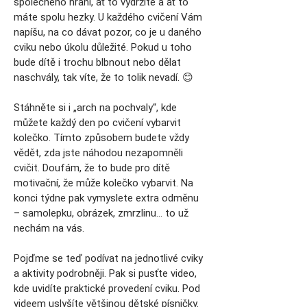
společného hraní, ať to vydržíte a ať to
máte spolu hezky. U každého cvičení Vám
napíšu, na co dávat pozor, co je u daného
cviku nebo úkolu důležité. Pokud u toho
bude dítě i trochu blbnout nebo dělat
naschvály, tak víte, že to tolik nevadí. 😊
Stáhněte si i „arch na pochvaly“, kde
můžete každý den po cvičení vybarvit
kolečko. Tímto způsobem budete vždy
vědět, zda jste náhodou nezapomněli
cvičit. Doufám, že to bude pro dítě
motivační, že může kolečko vybarvit. Na
konci týdne pak vymyslete extra odměnu
– samolepku, obrázek, zmrzlinu… to už
nechám na vás.
Pojďme se teď podívat na jednotlivé cviky
a aktivity podrobněji. Pak si pusťte video,
kde uvidíte praktické provedení cviku. Pod
videem uslyšíte většinou dětské písničky.