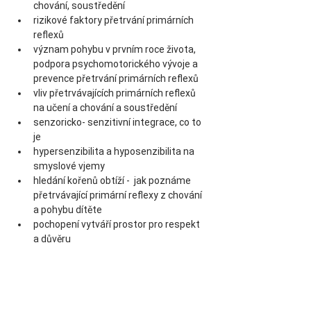
chování, soustředění
rizikové faktory přetrvání primárních 
reflexů
význam pohybu v prvním roce života, 
podpora psychomotorického vývoje a 
prevence přetrvání primárních reflexů
vliv přetrvávajících primárních reflexů 
na učení a chování a soustředění
senzoricko- senzitivní integrace, co to 
je
hypersenzibilita a hyposenzibilita na 
smyslové vjemy
hledání kořenů obtíží -  jak poznáme 
přetrvávající primární reflexy z chování 
a pohybu dítěte
pochopení vytváří prostor pro respekt 
a důvěru
Lektorka: PhDr. Marja Volemanová, PhD.
Cena : 5800 Kč (včetně DPH)