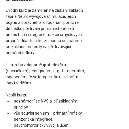
Úvodní kurz je zaměřen na získání základů 
teorie Neuro-vývojové stimulace, jejích 
pojmů a správného rozpoznání poruch v 
důsledku přetrvání primárních reflexů 
anebo horší integrace funkce smyslových 
orgánů. Účastníci kurzu budou seznámeni 
se základními testy na přetrvávající 
primární reflexy.
Tento kurz doporučuji především 
(speciálním) pedagogům, ergoterapeutům, 
logopedům, fyzioterapeutům, lektorům 
jógy i rodičům.
Náplň kurzu:
seznámení se NVS a její základními 
principy
vše souvisí se vším – primární reflexy, 
senzorická integrace, 
psychomotorický vývoj a učení, 