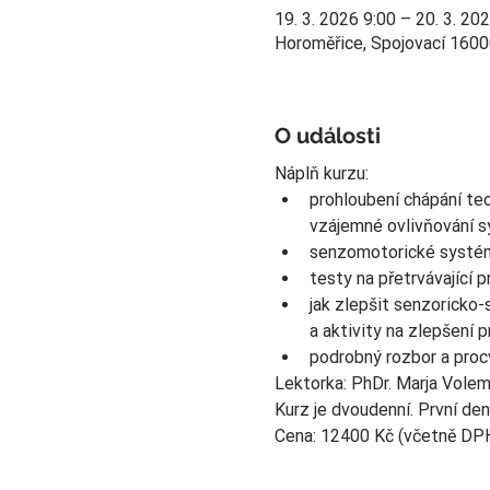
19. 3. 2026 9:00 – 20. 3. 20
Horoměřice, Spojovací 1600
O události
Náplň kurzu:
prohloubení chápání te
vzájemné ovlivňování 
senzomotorické systémy
testy na přetrvávající p
jak zlepšit senzoricko-s
a aktivity na zlepšení p
podrobný rozbor a proc
Lektorka: PhDr. Marja Vole
Kurz je dvoudenní. První den
Cena: 12400 Kč (včetně DP