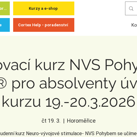
Cortex Academy - pro odborníky
Kurzy a e-shop
Ko
e
Cortex Help - poradenství
ovací kurz NVS Poh
 pro absolventy ú
kurzu 19.-20.3.2026
čt 19. 3.
  |  
Horoměřice
udenní kurz Neuro-vývojové stimulace- NVS Pohybem se učíme