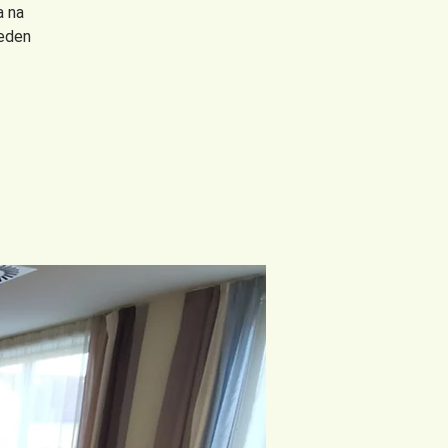
a na
veden