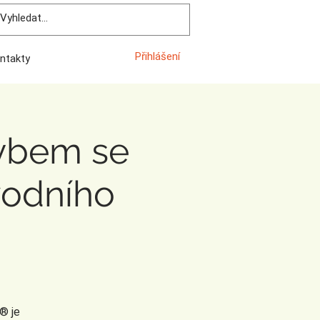
Přihlášení
ntakty
ybem se
vodního
® je