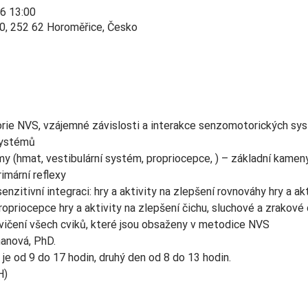
26 13:00
0, 252 62 Horoměřice, Česko
orie NVS, vzájemné závislosti a interakce senzomotorických syst
systémů
 (hmat, vestibulární systém, propriocepce, ) – základní kamen
rimární reflexy
enzitivní integraci: hry a aktivity na zlepšení rovnováhy hry a ak
ropriocepce hry a aktivity na zlepšení čichu, sluchové a zrakové 
vičení všech cviků, které jsou obsaženy v metodice NVS
manová, PhD.
 je od 9 do 17 hodin, druhý den od 8 do 13 hodin.
H)