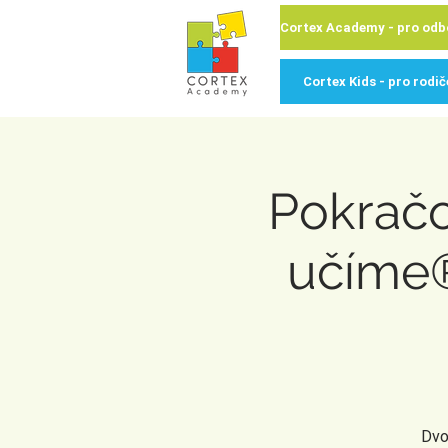
Cortex Kids - pro rodič
Pokrač
učíme®
Dvo