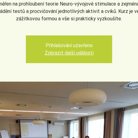
ěřen na prohloubení teorie Neuro-vývojové stimulace a zejmén
ádění testů a procvičování jednotlivých aktivit a cviků. Kurz je 
zážitkovou formou a vše si prakticky vyzkoušíte.
Přihlašování uzavřeno
Zobrazit další události