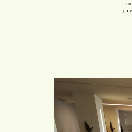
zam
prov