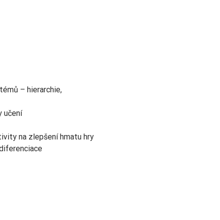
émů – hierarchie, 
y učení
tivity na zlepšení hmatu hry 
diferenciace 