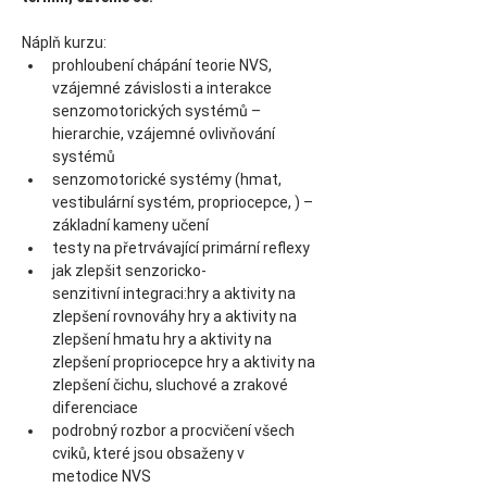
Náplň kurzu:
prohloubení chápání teorie NVS, 
vzájemné závislosti a interakce 
senzomotorických systémů – 
hierarchie, vzájemné ovlivňování 
systémů
senzomotorické systémy (hmat, 
vestibulární systém, propriocepce, ) – 
základní kameny učení
testy na přetrvávající primární reflexy
jak zlepšit senzoricko-
senzitivní integraci:hry a aktivity na 
zlepšení rovnováhy hry a aktivity na 
zlepšení hmatu hry a aktivity na 
zlepšení propriocepce hry a aktivity na 
zlepšení čichu, sluchové a zrakové 
diferenciace 
podrobný rozbor a procvičení všech 
cviků, které jsou obsaženy v 
metodice NVS