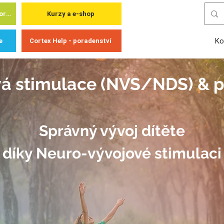
Cortex Academy - pro odborníky
Kurzy a e-shop
Ko
e
Cortex Help - poradenství
á stimulace (NVS/NDS) & pr
Správný vývoj dítěte
díky Neuro-vývojové stimulaci