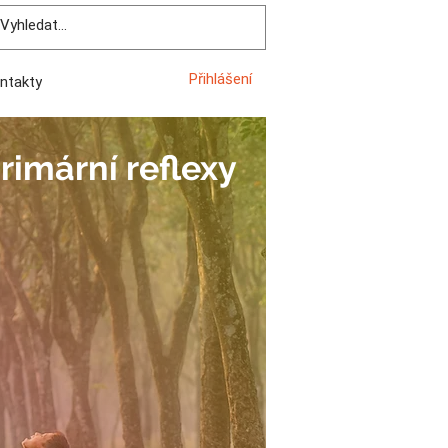
Přihlášení
ntakty
imární reflexy