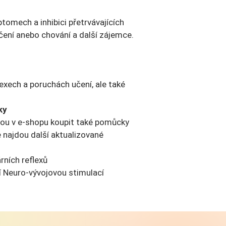
omech a inhibici přetrvávajících
učení anebo chování a další zájemce.
lexech a poruchách učení, ale také
ky
ohou v e-shopu koupit také pomůcky
e najdou další aktualizované
rních reflexů
jí Neuro-vývojovou stimulací