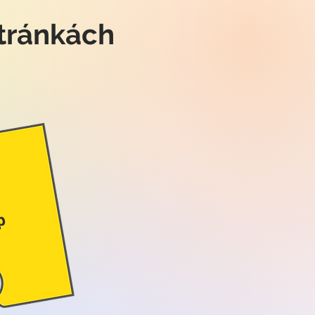
tránkách
p