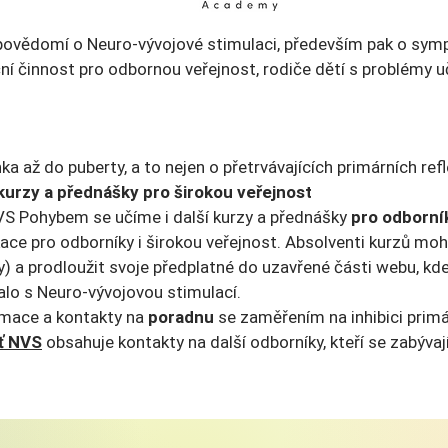
povědomí o Neuro-vývojové stimulaci, především pak o sympt
ační činnost pro odbornou veřejnost, rodiče dětí s problémy 
ka až do puberty, a to nejen o přetrvávajících primárních ref
kurzy a přednášky pro širokou veřejnost
S Pohybem se učíme i další kurzy a přednášky
pro odborní
kace pro odborníky i širokou veřejnost. Absolventi kurzů m
y) a prodloužit svoje předplatné do uzavřené části webu, kd
alo s Neuro-vývojovou stimulací.
rmace a kontakty na
poradnu
se zaměřením na inhibici primá
ť NVS
obsahuje kontakty na další odborníky, kteří se zabýva